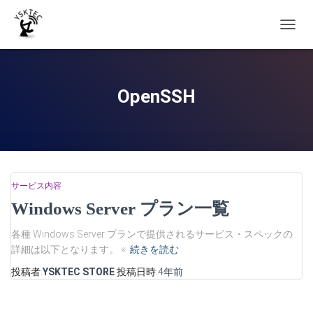
ナ
ビ
ゲ
ー
シ
OpenSSH
ョ
ン
を
切
り
替
え
サービス内容
Windows Server プラン一覧
各種 Windows Server プランで提供されるサービス・スペックの
詳細は以下となります。 ※
続きを読む
投稿者:
YSKTEC STORE
投稿日時:
4年
前