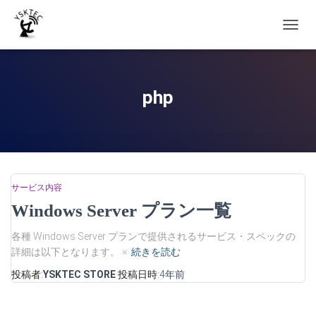
ナ
ビ
ゲ
ー
シ
php
ョ
ン
を
切
り
替
え
サービス内容
Windows Server プラン一覧
各種 Windows Server プランで提供されるサービス・スペックの
詳細は以下となります。 ※
続きを読む
投稿者:
YSKTEC STORE
投稿日時:
4年
前